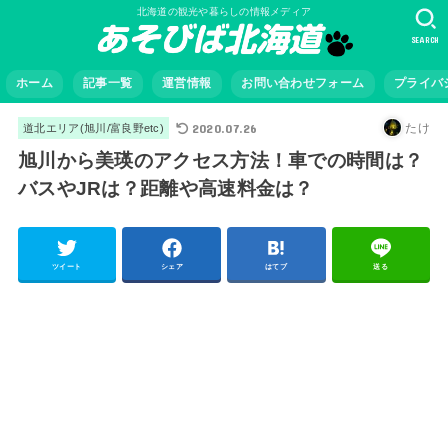
北海道の観光や暮らしの情報メディア
SEARCH
ホーム
記事一覧
運営情報
お問い合わせフォーム
プライバ
2020.07.26
たけ
道北エリア(旭川/富良野etc)
旭川から美瑛のアクセス方法！車での時間は？
バスやJRは？距離や高速料金は？
ツイート
シェア
はてブ
送る