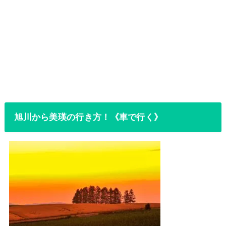
旭川から美瑛の行き方！《車で行く》