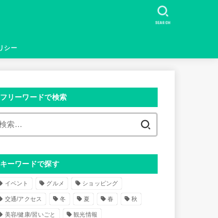
SEARCH
リシー
フリーワードで検索
検
索
:
キーワードで探す
イベント
グルメ
ショッピング
交通/アクセス
冬
夏
春
秋
美容/健康/習いごと
観光情報