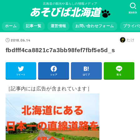
北海道の観光や暮らしの情報メディア
SEARCH
ホーム
記事一覧
運営情報
お問い合わせフォーム
プライバ
2018.06.14
たけ
fbdfff4ca8821c7a3bb98fef7fbf5e5d_s
ツイート
シェア
はてブ
送る
［記事内には広告が含まれています］