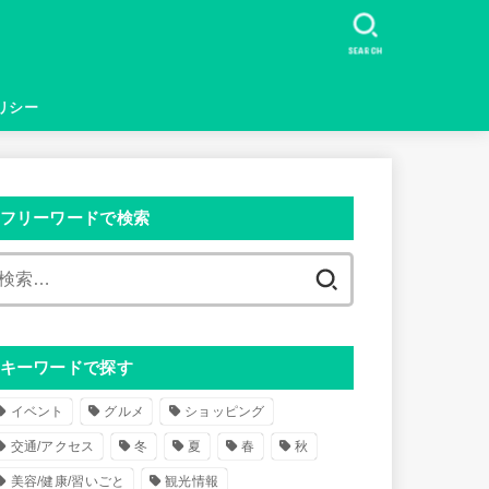
SEARCH
リシー
フリーワードで検索
検
索
:
キーワードで探す
イベント
グルメ
ショッピング
交通/アクセス
冬
夏
春
秋
美容/健康/習いごと
観光情報