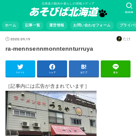
北海道の観光や暮らしの情報メディア
SEARCH
ホーム
記事一覧
運営情報
お問い合わせフォーム
プライバ
2020.09.19
たけ
ra-mennsennmonntennturruya
ツイート
シェア
はてブ
送る
［記事内には広告が含まれています］