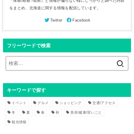
『体験/経験 /取材』と情報が偏らない様にしっかりと調べた内容
をまとめ、北海道に関する情報を配信しています。
フリーワードで検索
検
索
:
キーワードで探す
イベント
グルメ
ショッピング
交通/アクセス
冬
夏
春
秋
美容/健康/習いごと
観光情報