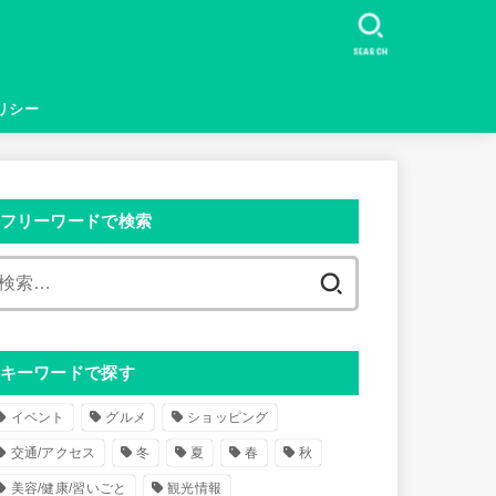
SEARCH
リシー
フリーワードで検索
検
索
:
キーワードで探す
イベント
グルメ
ショッピング
交通/アクセス
冬
夏
春
秋
美容/健康/習いごと
観光情報