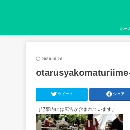
ホー
2020.10.28
otarusyakomaturiime
ツイート
シェア
［記事内には広告が含まれています］