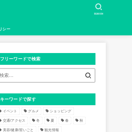
SEARCH
リシー
フリーワードで検索
検
索
:
キーワードで探す
イベント
グルメ
ショッピング
交通/アクセス
冬
夏
春
秋
美容/健康/習いごと
観光情報