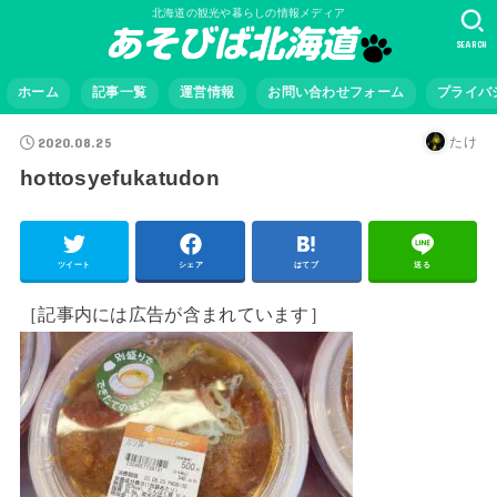
北海道の観光や暮らしの情報メディア
SEARCH
ホーム
記事一覧
運営情報
お問い合わせフォーム
プライバ
2020.08.25
たけ
hottosyefukatudon
ツイート
シェア
はてブ
送る
［記事内には広告が含まれています］