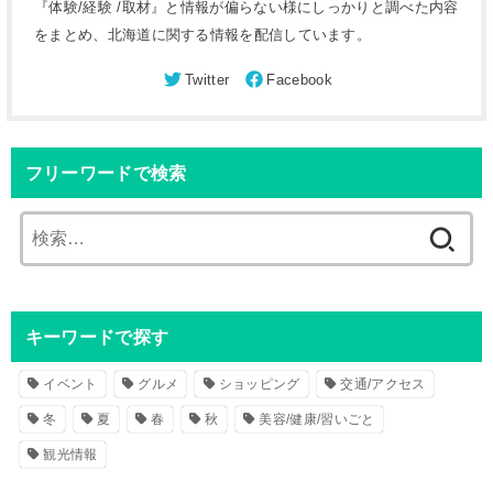
『体験/経験 /取材』と情報が偏らない様にしっかりと調べた内容
をまとめ、北海道に関する情報を配信しています。
フリーワードで検索
検
索
:
キーワードで探す
イベント
グルメ
ショッピング
交通/アクセス
冬
夏
春
秋
美容/健康/習いごと
観光情報