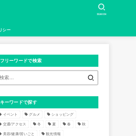
SEARCH
リシー
フリーワードで検索
検
索
:
キーワードで探す
イベント
グルメ
ショッピング
交通/アクセス
冬
夏
春
秋
美容/健康/習いごと
観光情報