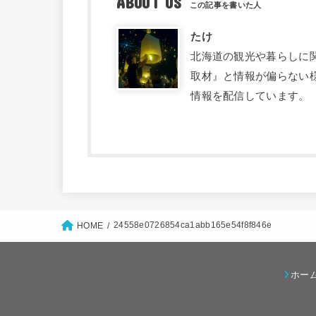
ABOUT US
たけ
北海道の観光や暮らしに関す
取材』と情報が偏らない
情報を配信しています。
24558e0726854ca1abb165e54f8f846e
HOME
ホー