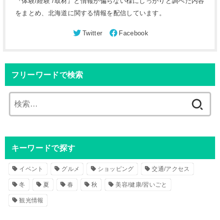
『体験/経験 /取材』と情報が偏らない様にしっかりと調べた内容
をまとめ、北海道に関する情報を配信しています。
フリーワードで検索
検
索
:
キーワードで探す
イベント
グルメ
ショッピング
交通/アクセス
冬
夏
春
秋
美容/健康/習いごと
観光情報