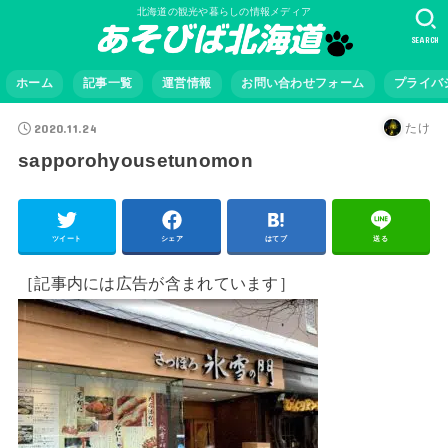
北海道の観光や暮らしの情報メディア
SEARCH
ホーム
記事一覧
運営情報
お問い合わせフォーム
プライバ
2020.11.24
たけ
sapporohyousetunomon
ツイート
シェア
はてブ
送る
［記事内には広告が含まれています］