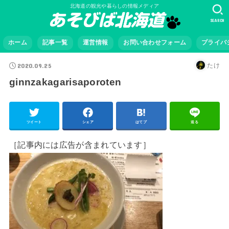
北海道の観光や暮らしの情報メディア
SEARCH
ホーム
記事一覧
運営情報
お問い合わせフォーム
プライバ
2020.09.25
たけ
ginnzakagarisaporoten
ツイート
シェア
はてブ
送る
［記事内には広告が含まれています］