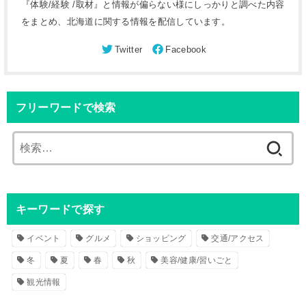
『体験/経験 /取材』と情報が偏らない様にしっかりと調べた内容
をまとめ、北海道に関する情報を配信しています。
フリーワードで検索
検
索
:
キーワードで探す
イベント
グルメ
ショッピング
交通/アクセス
冬
夏
春
秋
美容/健康/習いごと
観光情報