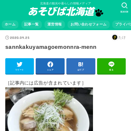
北海道の観光や暮らしの情報メディア
SEARCH
ホーム
記事一覧
運営情報
お問い合わせフォーム
プライバ
2020.09.25
たけ
sannkakuyamagoemonnra-menn
ツイート
シェア
はてブ
送る
［記事内には広告が含まれています］