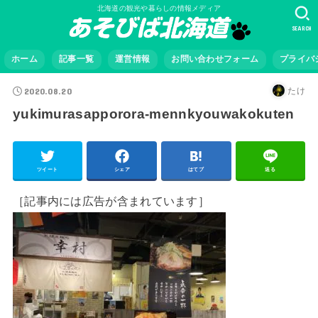
北海道の観光や暮らしの情報メディア
SEARCH
ホーム
記事一覧
運営情報
お問い合わせフォーム
プライバ
2020.08.20
たけ
yukimurasapporora-mennkyouwakokuten
ツイート
シェア
はてブ
送る
［記事内には広告が含まれています］