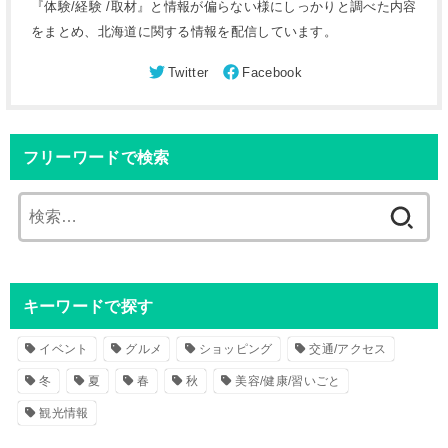
『体験/経験 /取材』と情報が偏らない様にしっかりと調べた内容
をまとめ、北海道に関する情報を配信しています。
フリーワードで検索
検
索
:
キーワードで探す
イベント
グルメ
ショッピング
交通/アクセス
冬
夏
春
秋
美容/健康/習いごと
観光情報