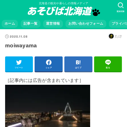
北海道の観光や暮らしの情報メディア
SEARCH
ホーム
記事一覧
運営情報
お問い合わせフォーム
プライバ
2020.11.08
たけ
moiwayama
ツイート
シェア
はてブ
送る
［記事内には広告が含まれています］