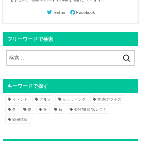
フリーワードで検索
検
索
:
キーワードで探す
イベント
グルメ
ショッピング
交通/アクセス
冬
夏
春
秋
美容/健康/習いごと
観光情報