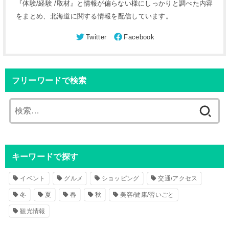
『体験/経験 /取材』と情報が偏らない様にしっかりと調べた内容
をまとめ、北海道に関する情報を配信しています。
フリーワードで検索
検
索
:
キーワードで探す
イベント
グルメ
ショッピング
交通/アクセス
冬
夏
春
秋
美容/健康/習いごと
観光情報