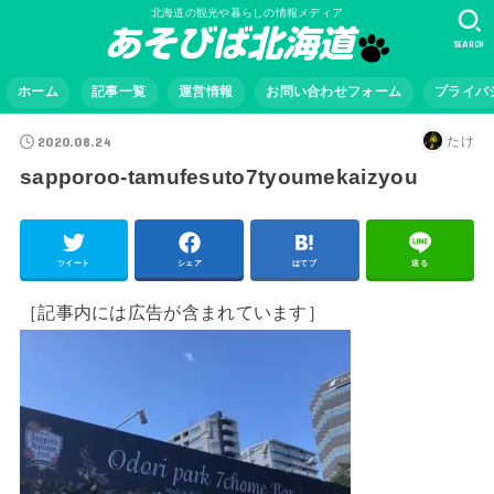
北海道の観光や暮らしの情報メディア
SEARCH
ホーム
記事一覧
運営情報
お問い合わせフォーム
プライバ
2020.08.24
たけ
sapporoo-tamufesuto7tyoumekaizyou
ツイート
シェア
はてブ
送る
［記事内には広告が含まれています］