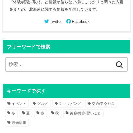
『体験/経験 /取材』と情報が偏らない様にしっかりと調べた内容
をまとめ、北海道に関する情報を配信しています。
フリーワードで検索
検
索
:
キーワードで探す
イベント
グルメ
ショッピング
交通/アクセス
冬
夏
春
秋
美容/健康/習いごと
観光情報