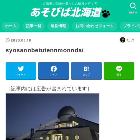
北海道の観光や暮らしの情報メディア
SEARCH
ホーム
記事一覧
運営情報
お問い合わせフォーム
プライバ
2020.08.18
たけ
syosannbetutennmonndai
ツイート
シェア
はてブ
送る
［記事内には広告が含まれています］