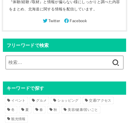
『体験/経験 /取材』と情報が偏らない様にしっかりと調べた内容
をまとめ、北海道に関する情報を配信しています。
フリーワードで検索
検
索
:
キーワードで探す
イベント
グルメ
ショッピング
交通/アクセス
冬
夏
春
秋
美容/健康/習いごと
観光情報