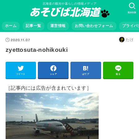
北海道の観光や暮らしの情報メディア
SEARCH
ホーム
記事一覧
運営情報
お問い合わせフォーム
プライバ
2020.11.07
たけ
zyettosuta-nohikouki
ツイート
シェア
はてブ
送る
［記事内には広告が含まれています］