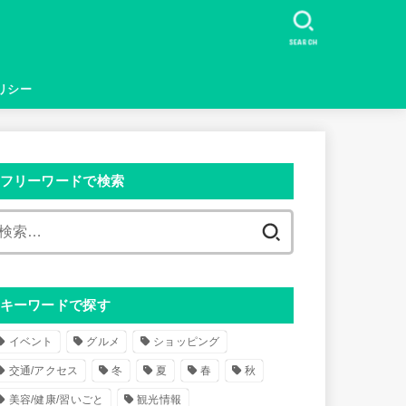
SEARCH
リシー
フリーワードで検索
検
索
:
キーワードで探す
イベント
グルメ
ショッピング
交通/アクセス
冬
夏
春
秋
美容/健康/習いごと
観光情報