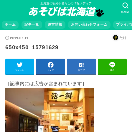
北海道の観光や暮らしの情報メディア
SEARCH
ホーム
記事一覧
運営情報
お問い合わせフォーム
プライバ
2019.06.11
たけ
650x450_15791629
ツイート
シェア
はてブ
送る
［記事内には広告が含まれています］