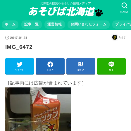
北海道の観光や暮らしの情報メディア
SEARCH
ホーム
記事一覧
運営情報
お問い合わせフォーム
プライバ
2017.01.31
たけ
IMG_6472
ツイート
シェア
はてブ
送る
［記事内には広告が含まれています］