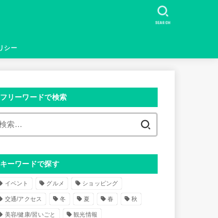
SEARCH
リシー
フリーワードで検索
検
索
:
キーワードで探す
イベント
グルメ
ショッピング
交通/アクセス
冬
夏
春
秋
美容/健康/習いごと
観光情報