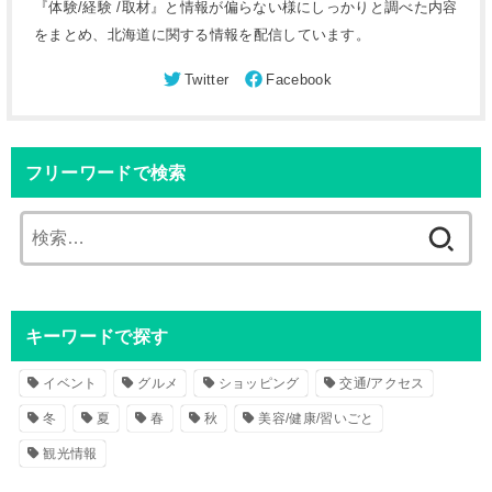
『体験/経験 /取材』と情報が偏らない様にしっかりと調べた内容
をまとめ、北海道に関する情報を配信しています。
フリーワードで検索
検
索
:
キーワードで探す
イベント
グルメ
ショッピング
交通/アクセス
冬
夏
春
秋
美容/健康/習いごと
観光情報