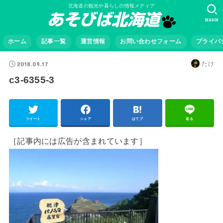
北海道の観光や暮らしの情報メディア
SEARCH
ホーム
記事一覧
運営情報
お問い合わせフォーム
プライバ
2018.09.17
たけ
c3-6355-3
ツイート
シェア
はてブ
送る
［記事内には広告が含まれています］