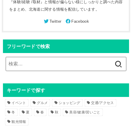
『体験/経験 /取材』と情報が偏らない様にしっかりと調べた内容
をまとめ、北海道に関する情報を配信しています。
フリーワードで検索
検
索
:
キーワードで探す
イベント
グルメ
ショッピング
交通/アクセス
冬
夏
春
秋
美容/健康/習いごと
観光情報