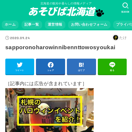
北海道の観光や暮らしの情報メディア
SEARCH
ホーム
記事一覧
運営情報
お問い合わせフォーム
プライバ
2020.09.24
たけ
sapporonoharowinnibennttowosyoukai
ツイート
シェア
はてブ
送る
［記事内には広告が含まれています］