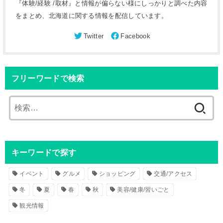
『体験/経験 /取材』と情報が偏らない様にしっかりと調べた内容
をまとめ、北海道に関する情報を配信しています。
フリーワードで検索
検
索
:
キーワードで探す
イベント
グルメ
ショッピング
交通/アクセス
冬
夏
春
秋
美容/健康/習いごと
観光情報