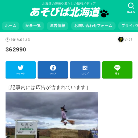
北海道の観光や暮らしの情報メディア
SEARCH
ホーム
記事一覧
運営情報
お問い合わせフォーム
プライバ
2019.09.13
たけ
362990
ツイート
シェア
はてブ
送る
［記事内には広告が含まれています］