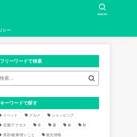
SEARCH
リシー
フリーワードで検索
検
索
:
キーワードで探す
イベント
グルメ
ショッピング
交通/アクセス
冬
夏
春
秋
美容/健康/習いごと
観光情報