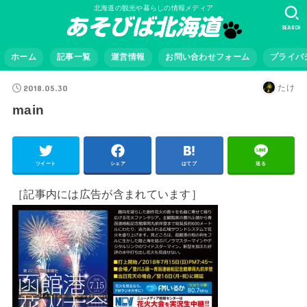
北海道の観光や暮らしの情報メディア
SEARCH
ホーム
記事一覧
運営情報
お問い合わせフォーム
プライバ
2018.05.30
たけ
main
ツイート
シェア
はてブ
送る
［記事内には広告が含まれています］