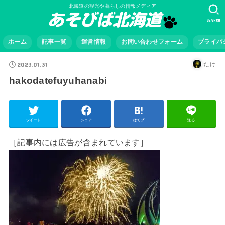
北海道の観光や暮らしの情報メディア
SEARCH
ホーム
記事一覧
運営情報
お問い合わせフォーム
プライバ
2023.01.31
たけ
hakodatefuyuhanabi
ツイート
シェア
はてブ
送る
［記事内には広告が含まれています］