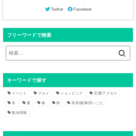
フリーワードで検索
検
索
:
キーワードで探す
イベント
グルメ
ショッピング
交通/アクセス
冬
夏
春
秋
美容/健康/習いごと
観光情報