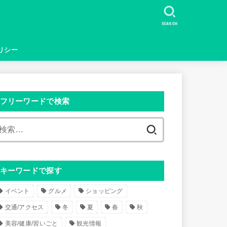
SEARCH
リシー
フリーワードで検索
検
索
:
キーワードで探す
イベント
グルメ
ショッピング
交通/アクセス
冬
夏
春
秋
美容/健康/習いごと
観光情報