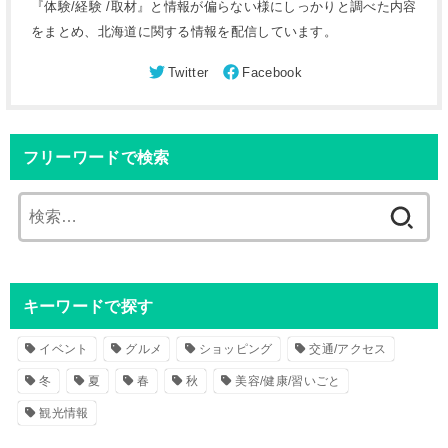
『体験/経験 /取材』と情報が偏らない様にしっかりと調べた内容
をまとめ、北海道に関する情報を配信しています。
フリーワードで検索
検
索
:
キーワードで探す
イベント
グルメ
ショッピング
交通/アクセス
冬
夏
春
秋
美容/健康/習いごと
観光情報