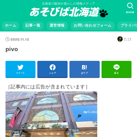
北海道の観光や暮らしの情報メディア
SEARCH
ホーム
記事一覧
運営情報
お問い合わせフォーム
プライバ
2020.11.12
たけ
pivo
ツイート
シェア
はてブ
送る
［記事内には広告が含まれています］