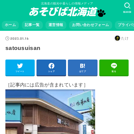
北海道の観光や暮らしの情報メディア
SEARCH
ホーム
記事一覧
運営情報
お問い合わせフォーム
プライバ
2023.01.16
たけ
satousuisan
ツイート
シェア
はてブ
送る
［記事内には広告が含まれています］