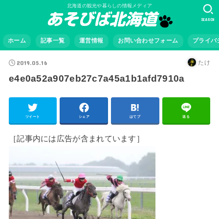
北海道の観光や暮らしの情報メディア
SEARCH
ホーム
記事一覧
運営情報
お問い合わせフォーム
プライバ
2019.05.16
たけ
e4e0a52a907eb27c7a45a1b1afd7910a
ツイート
シェア
はてブ
送る
［記事内には広告が含まれています］