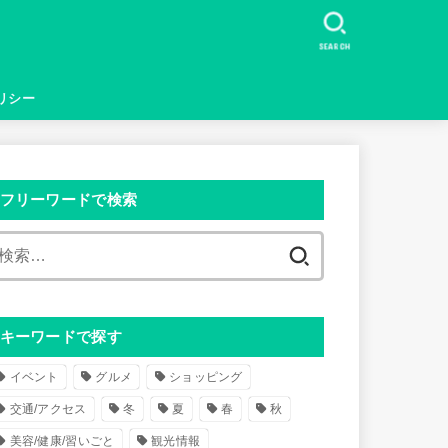
SEARCH
リシー
フリーワードで検索
検
索
:
キーワードで探す
イベント
グルメ
ショッピング
交通/アクセス
冬
夏
春
秋
美容/健康/習いごと
観光情報