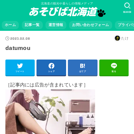
北海道の観光や暮らしの情報メディア
SEARCH
ホーム
記事一覧
運営情報
お問い合わせフォーム
プライバ
2023.02.08
たけ
datumou
ツイート
シェア
はてブ
送る
［記事内には広告が含まれています］