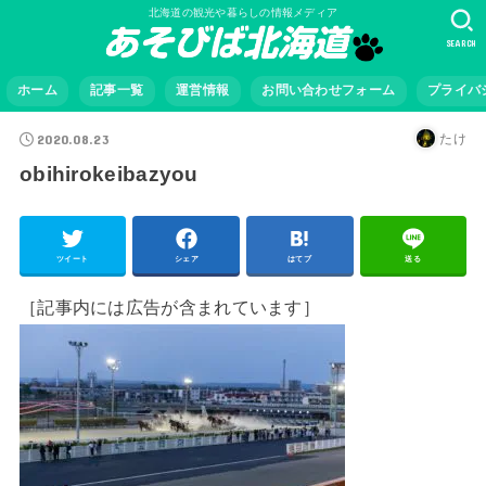
北海道の観光や暮らしの情報メディア
SEARCH
ホーム
記事一覧
運営情報
お問い合わせフォーム
プライバ
2020.08.23
たけ
obihirokeibazyou
ツイート
シェア
はてブ
送る
［記事内には広告が含まれています］