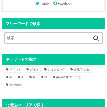
フリーワードで検索
検
索
:
キーワードで探す
イベント
グルメ
ショッピング
交通/アクセス
冬
夏
春
秋
美容/健康/習いごと
観光情報
北海道のエリアで探す