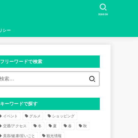
SEARCH
リシー
フリーワードで検索
検
索
:
キーワードで探す
イベント
グルメ
ショッピング
交通/アクセス
冬
夏
春
秋
美容/健康/習いごと
観光情報