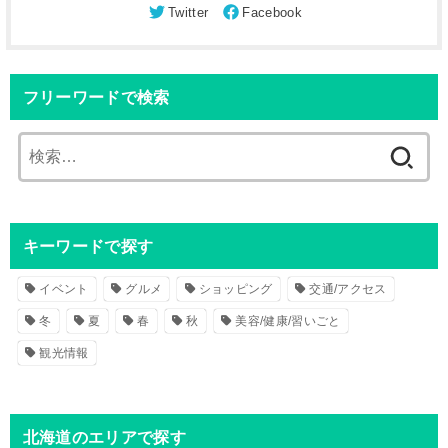
フリーワードで検索
検
索
:
キーワードで探す
イベント
グルメ
ショッピング
交通/アクセス
冬
夏
春
秋
美容/健康/習いごと
観光情報
北海道のエリアで探す