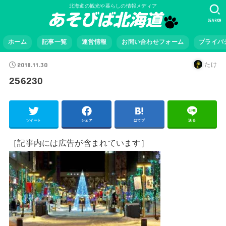
北海道の観光や暮らしの情報メディア
SEARCH
ホーム
記事一覧
運営情報
お問い合わせフォーム
プライバ
2018.11.30
たけ
256230
ツイート
シェア
はてブ
送る
［記事内には広告が含まれています］