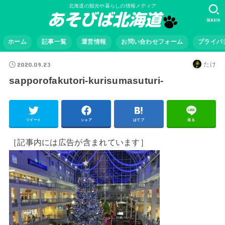
北海道の観光や暮らしの情報メディア
SEARCH
ホーム
記事一覧
運営情報
お問い合わせフォーム
プライバ
2020.09.23
たけ
sapporofakutori-kurisumasuturi-
ツイート
シェア
はてブ
送る
［記事内には広告が含まれています］