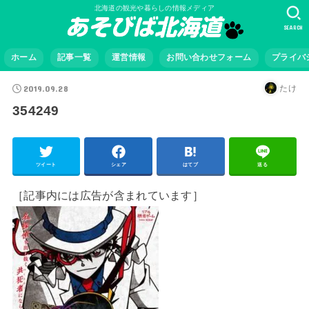
北海道の観光や暮らしの情報メディア
SEARCH
ホーム
記事一覧
運営情報
お問い合わせフォーム
プライバ
2019.09.28
たけ
354249
ツイート
シェア
はてブ
送る
［記事内には広告が含まれています］