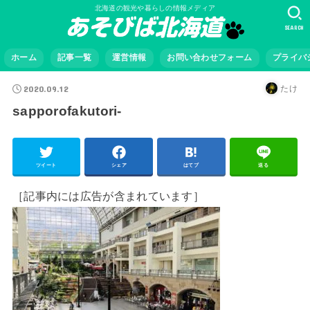
北海道の観光や暮らしの情報メディア
SEARCH
ホーム
記事一覧
運営情報
お問い合わせフォーム
プライバ
2020.09.12
たけ
sapporofakutori-
ツイート
シェア
はてブ
送る
［記事内には広告が含まれています］