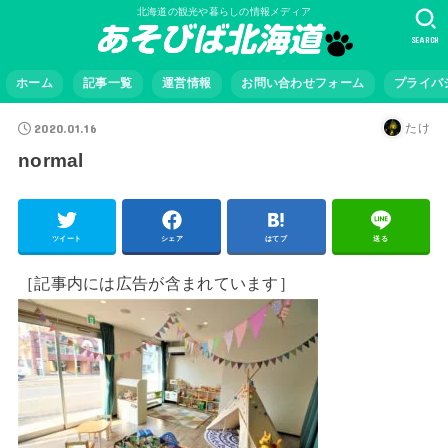
北海道の観光や暮らしの情報メディア
SEARCH
ホーム
記事一覧
運営情報
お問い合わせフォーム
プライバ
2020.01.16
たけ
normal
ツイート
シェア
はてブ
送る
［記事内には広告が含まれています］