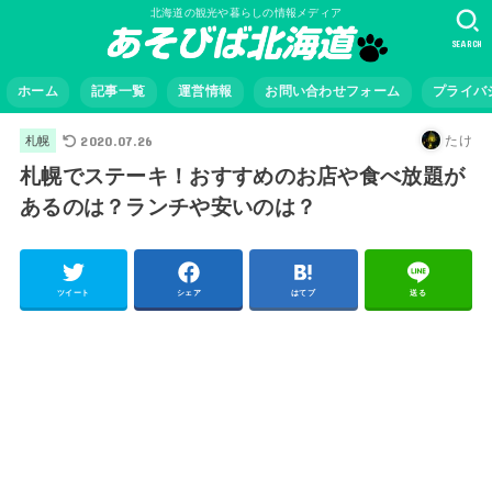
北海道の観光や暮らしの情報メディア
SEARCH
ホーム
記事一覧
運営情報
お問い合わせフォーム
プライバ
2020.07.26
たけ
札幌
札幌でステーキ！おすすめのお店や食べ放題が
あるのは？ランチや安いのは？
ツイート
シェア
はてブ
送る