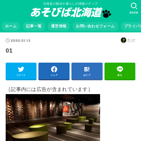
北海道の観光や暮らしの情報メディア
SEARCH
ホーム
記事一覧
運営情報
お問い合わせフォーム
プライバ
2020.01.15
たけ
01
ツイート
シェア
はてブ
送る
［記事内には広告が含まれています］