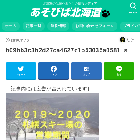
北海道の観光や暮らしの情報メディア
SEARCH
ホーム
記事一覧
運営情報
お問い合わせフォーム
プライバ
2019.11.13
たけ
b09bb3c3b2d27ca4627c1b53035a0581_s
ツイート
シェア
はてブ
送る
［記事内には広告が含まれています］