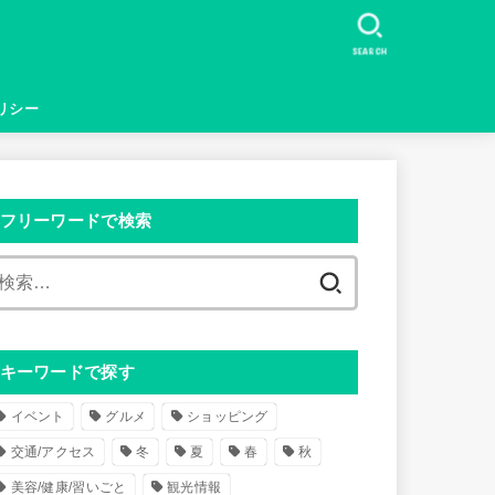
SEARCH
リシー
フリーワードで検索
検
索
:
キーワードで探す
イベント
グルメ
ショッピング
交通/アクセス
冬
夏
春
秋
美容/健康/習いごと
観光情報