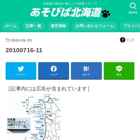
北海道の観光や暮らしの情報メディア
SEARCH
ホーム
記事一覧
運営情報
お問い合わせフォーム
プライバ
2020.06.20
たけ
20100716-11
ツイート
シェア
はてブ
送る
［記事内には広告が含まれています］