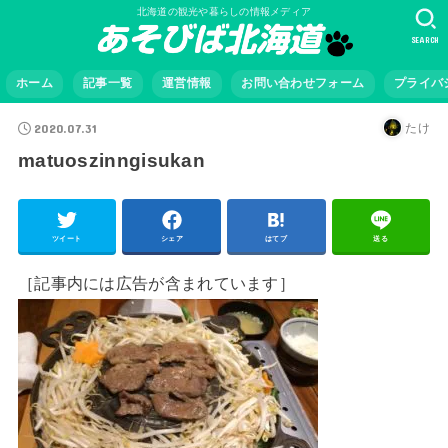
北海道の観光や暮らしの情報メディア
SEARCH
ホーム
記事一覧
運営情報
お問い合わせフォーム
プライバ
2020.07.31
たけ
matuoszinngisukan
ツイート
シェア
はてブ
送る
［記事内には広告が含まれています］