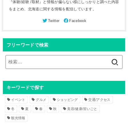
『体験/経験 /取材』と情報が偏らない様にしっかりと調べた内容
をまとめ、北海道に関する情報を配信しています。
フリーワードで検索
検
索
:
キーワードで探す
イベント
グルメ
ショッピング
交通/アクセス
冬
夏
春
秋
美容/健康/習いごと
観光情報