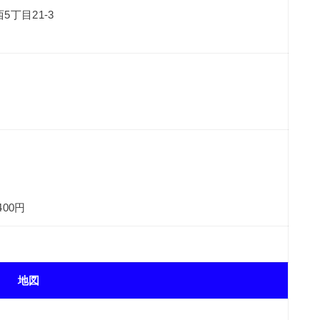
丁目21-3
00円
地図