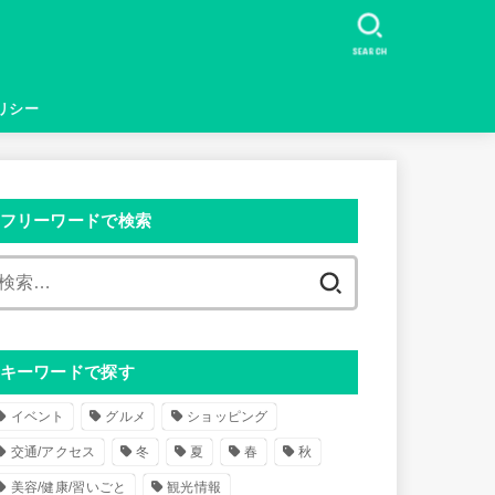
SEARCH
リシー
フリーワードで検索
検
索
:
キーワードで探す
イベント
グルメ
ショッピング
交通/アクセス
冬
夏
春
秋
美容/健康/習いごと
観光情報