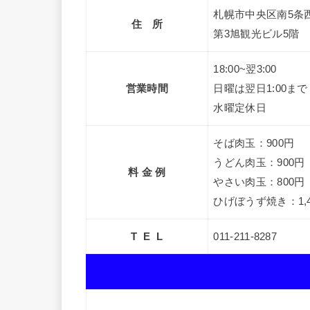
札幌市中央区南5条西5
住 所
第3旭観光ビル5階
18:00~翌3:00
営業時間
日曜は翌日1:00まで
水曜定休日
そば肉玉：900円
うどん肉玉：900円
料 金 例
やさい肉玉：800円
ひげぼうず焼き：1,4
T E L
011-211-8287