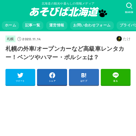
北海道の観光や暮らしの情報メディア
SEARCH
ホーム
記事一覧
運営情報
お問い合わせフォーム
プライバ
2020.11.14
たけ
札幌
札幌の外車/オープンカーなど高級車レンタカ
ー！ベンツやハマー・ポルシェは？
ツイート
シェア
はてブ
送る