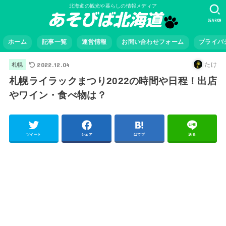
北海道の観光や暮らしの情報メディア
SEARCH
ホーム
記事一覧
運営情報
お問い合わせフォーム
プライバ
2022.12.04
たけ
札幌
札幌ライラックまつり2022の時間や日程！出店
やワイン・食べ物は？
ツイート
シェア
はてブ
送る