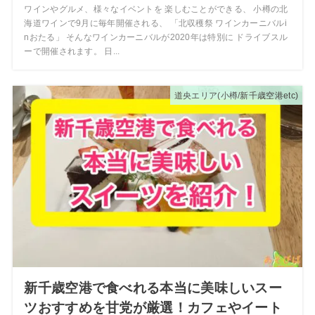
ワインやグルメ、様々なイベントを 楽しむことができる、 小樽の北
海道ワインで9月に毎年開催される、 「北収穫祭 ワインカーニバルi
nおたる」 そんなワインカーニバルが2020年は特別に ドライブスル
ーで開催されます。 日...
道央エリア(小樽/新千歳空港etc)
新千歳空港で食べれる本当に美味しいスー
ツおすすめを甘党が厳選！カフェやイート