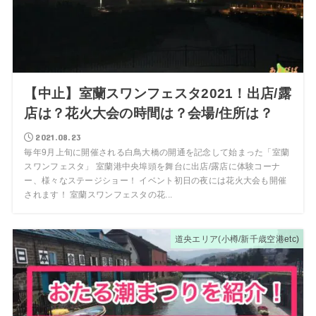
【中止】室蘭スワンフェスタ2021！出店/露
店は？花火大会の時間は？会場/住所は？
2021.08.23
毎年9月上旬に開催される白鳥大橋の開通を記念して始まった「室蘭
スワンフェスタ」 室蘭港中央埠頭を舞台に出店/露店に体験コーナ
ー、様々なステージショー！ イベント初日の夜には花火大会も開催
されます！ 室蘭スワンフェスタの花...
道央エリア(小樽/新千歳空港etc)