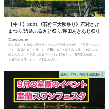
【中止】2021《石狩三大秋祭り》石狩さけ
まつり/浜益ふるさと祭り/厚田あきあじ祭り
2021.08.30
鮭の産地でも有名な石狩市！ そんな石狩市では9月に「石狩さけまつ
り」「浜益ふるさと祭り」「厚田ふるさとあきあじ祭り」の3つの、
鮭などのグルメを楽しめるイベントが開催され『石狩三大秋祭り』
とも呼ばれています。 今回はそんな...
道央エリア(小樽/新千歳空港etc)