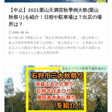
【中止】2021栗山天満宮秋季例大祭(栗山
秋祭り)を紹介！日程や駐車場は？出店の場
所は？
2021.08.24
秋の栗山町で開催される『栗山天満宮秋季例大祭』（栗山秋祭り）
栗山天満宮秋季例大祭では同時に「栗山味覚まつり」も開催され300
店以上もの露店や屋台が並ぶ秋の北海道の神社祭では最大規模のお
祭り！ 今回はそんな栗山天満宮秋季...
道央エリア(小樽/新千歳空港etc)