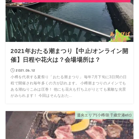
2021年おたる潮まつり【中止/オンライン開
催】日程や花火は？会場場所は？
2021.06.12
小樽を代表する夏祭り「おたる潮まつり」 毎年7月下旬に3日間の日
程で開催され毎年多くの方が訪れます。 小樽潮まつりのメインでも
ある潮ねりこみは圧巻！ 他にも花火も打ち上がりとても素敵な光景
がみられます！ 今回はそんなおた...
道央エリア(小樽/新千歳空港etc)