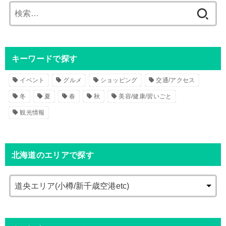
検
索
:
キーワードで探す
イベント
グルメ
ショッピング
交通/アクセス
冬
夏
春
秋
美容/健康/習いごと
観光情報
北海道のエリアで探す