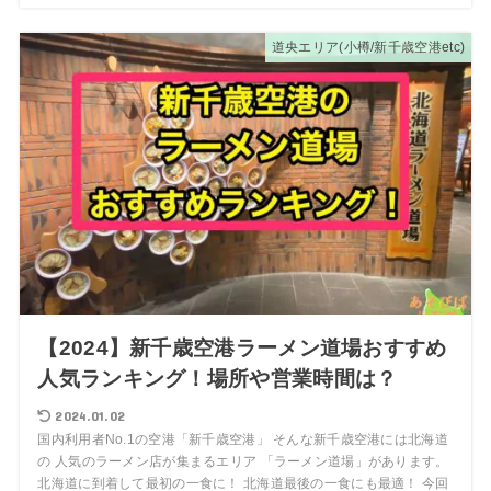
道央エリア(小樽/新千歳空港etc)
【2024】新千歳空港ラーメン道場おすすめ
人気ランキング！場所や営業時間は？
2024.01.02
国内利用者No.1の空港「新千歳空港」 そんな新千歳空港には北海道
の 人気のラーメン店が集まるエリア 「ラーメン道場」があります。
北海道に到着して最初の一食に！ 北海道最後の一食にも最適！ 今回