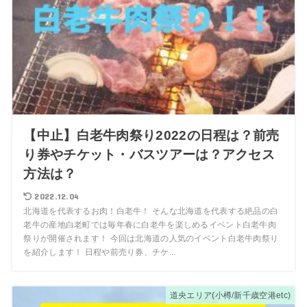
【中止】白老牛肉祭り2022の日程は？前売
り券やチケット・バスツアーは？アクセス
方法は？
2022.12.04
北海道を代表するお肉！白老牛！ そんな北海道を代表する絶品の白
老牛の産地白老町では毎年春に白老牛を楽しめるイベント白老牛肉
祭りが開催されます！ 今回は北海道の人気のイベント白老牛肉祭り
を紹介します！ 日程や前売り券、チケ...
道央エリア(小樽/新千歳空港etc)