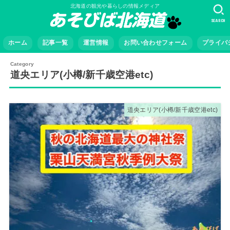
北海道の観光や暮らしの情報メディア
SEARCH
ホーム
記事一覧
運営情報
お問い合わせフォーム
プライバ
道央エリア(小樽/新千歳空港etc)
道央エリア(小樽/新千歳空港etc)